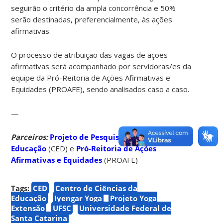
seguirão o critério da ampla concorrência e 50%
serão destinadas, preferencialmente, às ações
afirmativas.
O processo de atribuição das vagas de ações
afirmativas será acompanhado por servidoras/es da
equipe da Pró-Reitoria de Ações Afirmativas e
Equidades (PROAFE), sendo analisados caso a caso.
—
Parceiros:
Projeto de Pesquisa de Yoga na
Educação
(CED) e
Pró-Reitoria de Ações
Afirmativas e Equidades
(PROAFE)
Tags:
CED
Centro de Ciências da
Educação
Iyengar Yoga
Projeto Yoga
Extensão
UFSC
Universidade Federal de
Santa Catarina