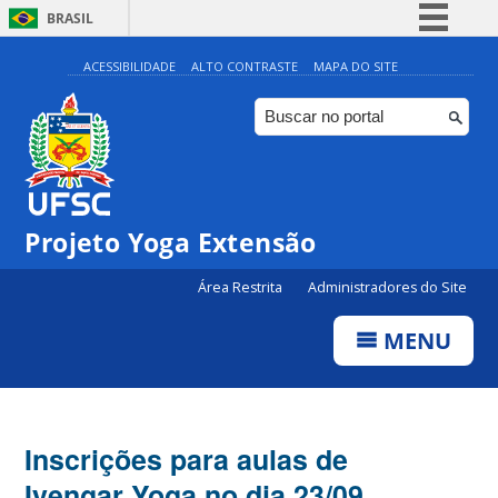
BRASIL
Simplifique!
ACESSIBILIDADE
ALTO CONTRASTE
MAPA DO SITE
Comunica BR
Participe
Acesso à informação
Legislação
Projeto Yoga Extensão
Canais
Área Restrita
Administradores do Site
MENU
Inscrições para aulas de
Iyengar Yoga no dia 23/09