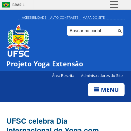
BRASIL
Simplifique!
ACESSIBILIDADE
ALTO CONTRASTE
MAPA DO SITE
Comunica BR
Participe
Acesso à informação
Legislação
Projeto Yoga Extensão
Canais
Área Restrita
Administradores do Site
MENU
UFSC celebra Dia
Internacional do Yoga com