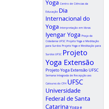
Yoga
Centro de Ciências da
Dia
Educação
Internacional do
Yoga
Interpretação em libras
Iyengar Yoga
Praça da
Cidadania UFSC
Projeto Yoga e Meditação
para Surdos
Projeto Yoga e Meditação para
Projeto
Surdos UFSC
Yoga Extensão
Projeto Yoga Extensão UFSC
Semana Integrada de Recepção axs
UFSC
Calourxs do CFH
Universidade
Federal de Santa
Catarina
Yoga e