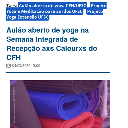
Tags:
Aulão aberto de yoga CFH/UFSC
Projeto
Yoga e Meditação para Surdos UFSC
Projeto
Yoga Extensão UFSC
Aulão aberto de yoga na
Semana Integrada de
Recepção axs Calourxs do
CFH
04/03/2020 15:00