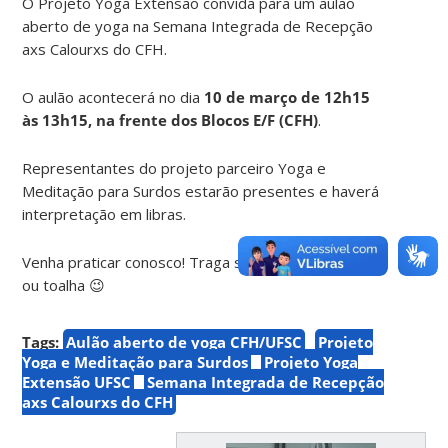
O Projeto Yoga Extensão convida para um aulão
aberto de yoga na Semana Integrada de Recepção
axs Calourxs do CFH.
O aulão acontecerá no dia
10 de março de 12h15
às 13h15, na frente dos Blocos E/F (CFH)
.
Representantes do projeto parceiro Yoga e
Meditação para Surdos estarão presentes e haverá
interpretação em libras.
Venha praticar conosco! Traga seu tapetinho, canga
ou toalha 😉
Tags:
Aulão aberto de yoga CFH/UFSC
Projeto
Yoga e Meditação para Surdos
Projeto Yoga
Extensão UFSC
Semana Integrada de Recepção
axs Calourxs do CFH