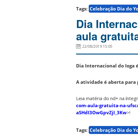
Tags:
Celebração Dia do Y
Dia Interna
aula gratui
22/08/2019 15:05
Dia Internacional do Ioga 
A atividade é aberta para 
Leia matéria do nd+ na íntegr
com-aula-gratuita-na-uf
aSHdI3OwGpvZjI_3Kw
>!
Tags:
Celebração Dia do Y