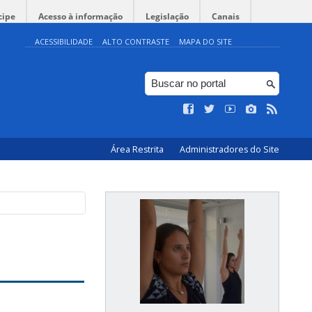
cipe
Acesso à informação
Legislação
Canais
ACESSIBILIDADE
ALTO CONTRASTE
MAPA DO SITE
Área Restrita
Administradores do Site