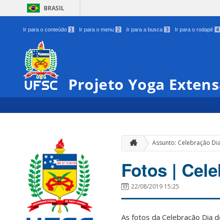
BRASIL
Ir para o conteúdo
1
Ir para o menu
2
Ir para a busca
3
Ir para o rodapé
4
Projeto Yoga Exten
Assunto: Celebração Di
Fotos | Cel
22/08/2019 15:25
As fotos da Celebração Dia d