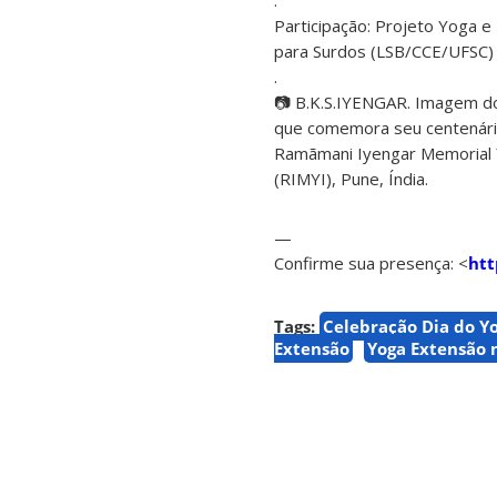
.
Participação: Projeto Yoga e
para Surdos (LSB/CCE/UFSC)
.
📷 B.K.S.IYENGAR. Imagem do
que comemora seu centenári
Ramãmani Iyengar Memorial 
(RIMYI), Pune, Índia.
—
Confirme sua presença: <
htt
Tags:
Celebração Dia do Y
Extensão
Yoga Extensão 