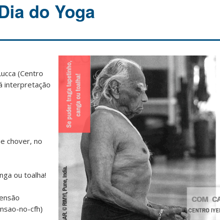
Dia do Yoga
Lucca (Centro
á interpretação
Se chover, no
nga ou toalha!
tensão
ensao-no-cfh)