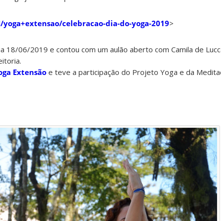
FH/yoga+extensao/celebracao-dia-do-yoga-2019
>
ia 18/06/2019 e contou com um aulão aberto com Camila de Lucc
itoria.
oga Extensão
e teve a participação do Projeto Yoga e da Medit