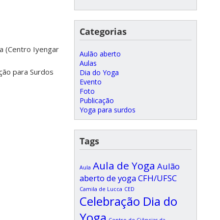
Categorias
a (Centro Iyengar
Aulão aberto
Aulas
ação para Surdos
Dia do Yoga
Evento
Foto
Publicação
Yoga para surdos
Tags
Aula de Yoga
Aulão
Aula
aberto de yoga CFH/UFSC
Camila de Lucca
CED
Celebração Dia do
Yoga