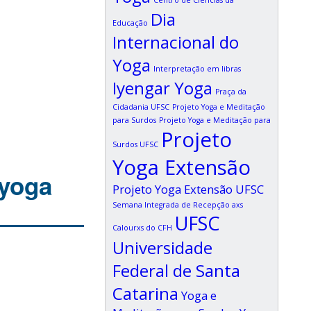
Centro de Ciências da
Dia
Educação
Internacional do
Yoga
Interpretação em libras
Iyengar Yoga
Praça da
Cidadania UFSC
Projeto Yoga e Meditação
para Surdos
Projeto Yoga e Meditação para
Projeto
Surdos UFSC
Yoga Extensão
 yoga
Projeto Yoga Extensão UFSC
Semana Integrada de Recepção axs
UFSC
Calourxs do CFH
Universidade
Federal de Santa
Catarina
Yoga e