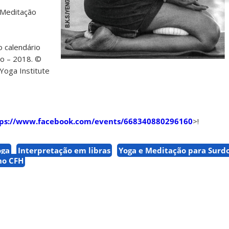
 Meditação
 calendário
o – 2018. ©
Yoga Institute
ps://www.facebook.com/events/668340880296160
>!
oga
Interpretação em libras
Yoga e Meditação para Surd
no CFH