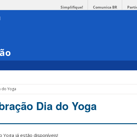
Simplifique!
Comunica BR
Parti
são
a do Yoga
ebração Dia do Yoga
o Yoga já estão disponíveis!