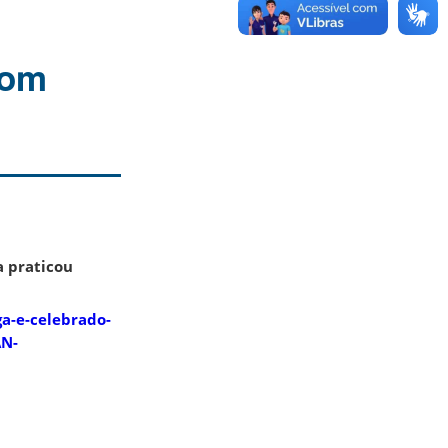
com
a praticou
ga-e-celebrado-
AN-