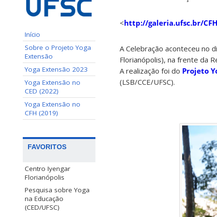
<
http://galeria.ufsc.br/C
Início
Sobre o Projeto Yoga
A Celebração aconteceu no d
Extensão
Florianópolis), na frente da Re
Yoga Extensão 2023
A realização foi do
Projeto Y
(LSB/CCE/UFSC).
Yoga Extensão no
CED (2022)
Yoga Extensão no
CFH (2019)
FAVORITOS
Centro Iyengar
Florianópolis
Pesquisa sobre Yoga
na Educação
(CED/UFSC)