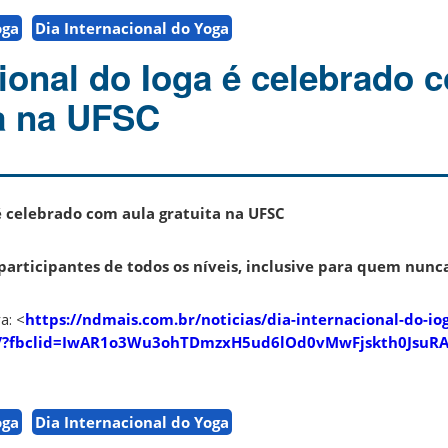
oga
Dia Internacional do Yoga
cional do Ioga é celebrado 
ta na UFSC
é celebrado com aula gratuita na UFSC
participantes de todos os níveis, inclusive para quem nunc
a: <
https://ndmais.com.br/noticias/dia-internacional-do-io
sc/?fbclid=IwAR1o3Wu3ohTDmzxH5ud6lOd0vMwFjskth0JsuR
oga
Dia Internacional do Yoga