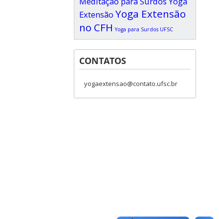
Meditação para Surdos
Yoga
Yoga Extensão
Extensão
no CFH
Yoga para Surdos UFSC
CONTATOS
yogaextensao@contato.ufsc.br