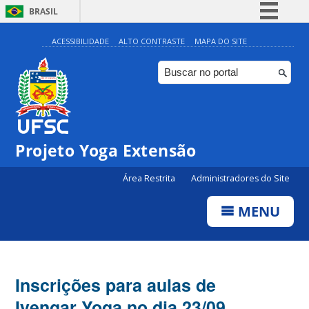
BRASIL
Simplifique!
ACESSIBILIDADE
ALTO CONTRASTE
MAPA DO SITE
Comunica BR
Participe
Acesso à informação
Legislação
Projeto Yoga Extensão
Canais
Área Restrita
Administradores do Site
MENU
Inscrições para aulas de
Iyengar Yoga no dia 23/09