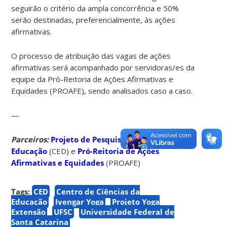
seguirão o critério da ampla concorrência e 50%
serão destinadas, preferencialmente, às ações
afirmativas.
O processo de atribuição das vagas de ações
afirmativas será acompanhado por servidoras/es da
equipe da Pró-Reitoria de Ações Afirmativas e
Equidades (PROAFE), sendo analisados caso a caso.
—
Parceiros:
Projeto de Pesquisa de Yoga na
Educação
(CED) e
Pró-Reitoria de Ações
Afirmativas e Equidades
(PROAFE)
Tags:
CED
Centro de Ciências da
Educação
Iyengar Yoga
Projeto Yoga
Extensão
UFSC
Universidade Federal de
Santa Catarina