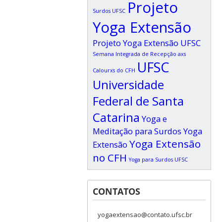
Projeto
Surdos UFSC
Yoga Extensão
Projeto Yoga Extensão UFSC
Semana Integrada de Recepção axs
UFSC
Calourxs do CFH
Universidade
Federal de Santa
Catarina
Yoga e
Meditação para Surdos
Yoga
Yoga Extensão
Extensão
no CFH
Yoga para Surdos UFSC
CONTATOS
yogaextensao@contato.ufsc.br