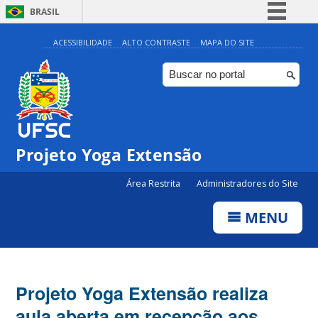
BRASIL
Simplifique!
ACESSIBILIDADE
ALTO CONTRASTE
MAPA DO SITE
Comunica BR
Participe
Acesso à informação
Legislação
Projeto Yoga Extensão
Canais
Área Restrita
Administradores do Site
MENU
Projeto Yoga Extensão realiza
aula aberta em recepção aos